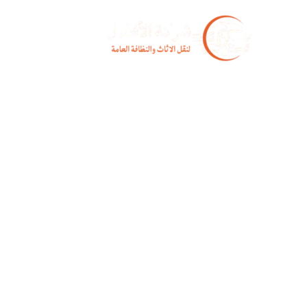
خطي
لى
لمحتوى