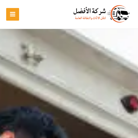
خطي
لى
لمحتوى